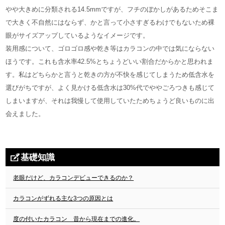
やや大きめに分類される14.5mmですが、フチのぼかしがあるためそこま
で大きく不自然にはならず、かと言って小さすぎるわけでもないため裸
眼がサイズアップしているようなイメージです。
装用感について、ゴロゴロ感や乾き等はカラコンの中では気にならない
ほうです。これも含水率42.5%とちょうどいい割合だからかと思われま
す。私はどちらかと言うと乾きの方が不快を感じてしまうため低含水を
選びがちですが、よく見かける低含水は30%代でややごろつきも感じて
しまいますが、それは我慢して使用していたためちょうど良いものに出
会えました。
基礎知識
老眼だけど、カラコンデビューできるのか？
カラコンがずれる主な3つの原因とは
度の付いたカラコン 昔から現在までの進化。