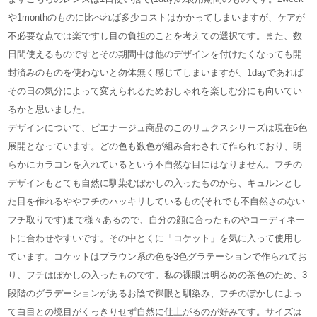
や1monthのものに比べれば多少コストはかかってしまいますが、ケアが
不必要な点では楽ですし目の負担のことを考えての選択です。また、数
日間使えるものですとその期間中は他のデザインを付けたくなっても開
封済みのものを使わないと勿体無く感じてしまいますが、1dayであれば
その日の気分によって変えられるためおしゃれを楽しむ分にも向いてい
るかと思いました。
デザインについて、ピエナージュ商品のこのリュクスシリーズは現在6色
展開となっています。どの色も数色が組み合わされて作られており、明
らかにカラコンを入れているという不自然な目にはなりません。フチの
デザインもとても自然に馴染むぼかしの入ったものから、キュルンとし
た目を作れるややフチのハッキリしているもの(それでも不自然さのない
フチ取りです)まで様々あるので、自分の顔に合ったものやコーディネー
トに合わせやすいです。その中とくに「コケット」を気に入って使用し
ています。コケットはブラウン系の色を3色グラテーションで作られてお
り、フチはぼかしの入ったものです。私の裸眼は明るめの茶色のため、3
段階のグラデーションがあるお陰で裸眼と馴染み、フチのぼかしによっ
て白目との境目がくっきりせず自然に仕上がるのが好みです。サイズは