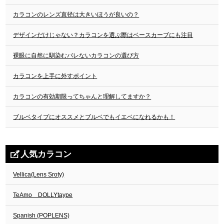
カラコンのレンズ直径は大きいほうが良いの？
デザインだけじゃない？カラコンを選ぶ際はベースカーブにも注目
裸眼に自然に馴染むバレないカラコンの選び方
カラコンを上手に外すポイント
カラコンの有効期限ってちゃんと理解してますか？
ブルベタイプにオススメとブルベでもイエベになれるかも！
人気カラコン
Vellica(Lens Sroty)
TeAmo DOLLYtaype
Spanish (POPLENS)