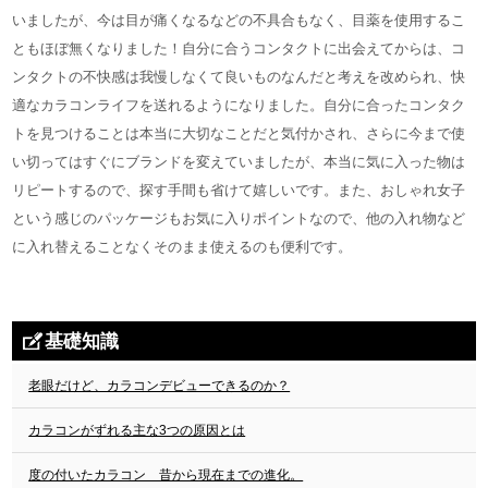
いましたが、今は目が痛くなるなどの不具合もなく、目薬を使用するこ
ともほぼ無くなりました！自分に合うコンタクトに出会えてからは、コ
ンタクトの不快感は我慢しなくて良いものなんだと考えを改められ、快
適なカラコンライフを送れるようになりました。自分に合ったコンタク
トを見つけることは本当に大切なことだと気付かされ、さらに今まで使
い切ってはすぐにブランドを変えていましたが、本当に気に入った物は
リピートするので、探す手間も省けて嬉しいです。また、おしゃれ女子
という感じのパッケージもお気に入りポイントなので、他の入れ物など
に入れ替えることなくそのまま使えるのも便利です。
基礎知識
老眼だけど、カラコンデビューできるのか？
カラコンがずれる主な3つの原因とは
度の付いたカラコン 昔から現在までの進化。