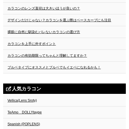
カラコンのレンズ直径は大きいほうが良いの？
デザインだけじゃない？カラコンを選ぶ際はベースカーブにも注目
裸眼に自然に馴染むバレないカラコンの選び方
カラコンを上手に外すポイント
カラコンの有効期限ってちゃんと理解してますか？
ブルベタイプにオススメとブルベでもイエベになれるかも！
人気カラコン
Vellica(Lens Sroty)
TeAmo DOLLYtaype
Spanish (POPLENS)