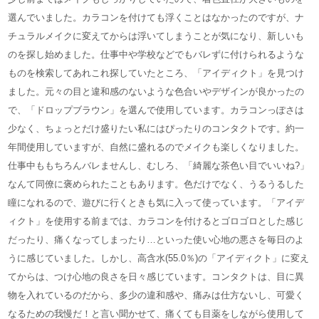
選んでいました。カラコンを付けても浮くことはなかったのですが、ナ
チュラルメイクに変えてからは浮いてしまうことが気になり、新しいも
のを探し始めました。仕事中や学校などでもバレずに付けられるような
ものを検索してあれこれ探していたところ、「アイディクト」を見つけ
ました。元々の目と違和感のないような色合いやデザインが良かったの
で、「ドロップブラウン」を選んで使用しています。カラコンっぽさは
少なく、ちょっとだけ盛りたい私にはぴったりのコンタクトです。約一
年間使用していますが、自然に盛れるのでメイクも楽しくなりました。
仕事中ももちろんバレませんし、むしろ、「綺麗な茶色い目でいいね?」
なんて同僚に褒められたこともあります。色だけでなく、うるうるした
瞳になれるので、遊びに行くときも気に入って使っています。「アイデ
ィクト」を使用する前までは、カラコンを付けるとゴロゴロとした感じ
だったり、痛くなってしまったり…といった使い心地の悪さを毎日のよ
うに感じていました。しかし、高含水(55.0％)の「アイディクト」に変え
てからは、つけ心地の良さを日々感じています。コンタクトは、目に異
物を入れているのだから、多少の違和感や、痛みは仕方ないし、可愛く
なるための我慢だ！と言い聞かせて、痛くても目薬をしながら使用して