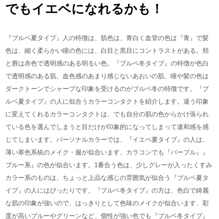
でもイエベになれるかも！
『ブルベ夏タイプ』人の特徴は、肌色は、青白く血管の色は『青』で髪
色は、細く柔らかい瞳の色には、白目と黒目にコントラストがある。頬
と唇は赤色で透明感のある明るい色。『ブルベ冬タイプ』の特徴が色白
で透明感のある肌、血色感のあまり感じないあおいの肌、瞳や髪の色は
ダークトーンでシャープな印象を受けるのがブルベ冬の特徴です。『ブ
ルベ夏タイプ』の人に似合うカラーコンタクトを紹介します。違う印象
に変えてくれるカラーコンタクトは、でも自分の肌の色からかけ張られ
ている色を選んでしまうと目だけが印象的になってしまって違和感を感
じてしまいます。パーソナルカラーでは、『イエベ夏タイプ』の人は、
薄い寒色系統のメイク・服が似合います、カラコンでも『パープル』』
ブルー系』の色が似合います。1番合う色は、少しグレーが入ったくすみ
カラー系のものは、ちょっと上品な感じの雰囲気が似合う『ブルベ夏タ
イプ』の人にはぴったりです。『ブルベ冬タイプ』の方は、色白で綺麗
な肌の印象が強いので、はっきりとして色味のメイクが似合います、彩
度が高いブルーやグリーンなど、個性が強い色でも『ブルベ冬タイプ』