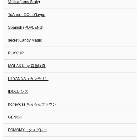
Vellica(Lens Sroty)
TeAmo DOLLYtaype
Spanish (POPLENS)
secret Candy Magic
PLAY/UP
MOLAK1day 宮脇咲良
LILYANNA（カンテリ）
IDOLレンズ
honeykiss ちゅるんブラウン
GENISH
FOMOMYミクスグレー