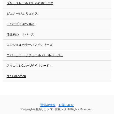
プリモクレール おしゃれホリック
ピエナージュ リュクス
トパーズ(TOPARDS)
指原莉乃 トパーズ
エンジェルカラーバンビシリーズ
エバーカラー ナチュラル パールベージュ
アイコフレ1day UV M（シード）
N’s Collection
運営者情報
お問い合せ
Copyright©度ありカラコン比較レポ. All Rights Reserved.