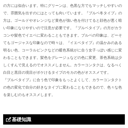
の方には似合います。特にグリーンは、色黒な方でもマッチしやすいの
で、雰囲気を出すのにはとっても向いています。『ブルベ冬タイプ』の
方は。ゴールドやオレンジなど黄色が強い色を付けてると顔色が悪く暗
い印象になりやすいので注意が必要です。『ブルベタイプ』の方がカラ
コンや髪色でイエベに変わることもできます。ブルベの印象は、どーそ
てもゴージャスな印象なので時々は、『イエベタイプ』の温かみのある
明るい色、コーラルピンクなどの暖色系統がに合う女子っぽい感じに変
わることもできます。髪色をグレージュなどの色に変更、茶色系統は少
しくすんで見えるのでオススメしません。カラーコンタクは、なるべく
白目と黒目の境目がボケけるタイプのモカの色がオススメです。
『ブルベタイプ』に合う色で印象をもっとよくして、カラーコンタクト
の色の変化で自分の好きなタイプに変わることもできるので、色々な色
を楽しむのもオススメします。
基礎知識