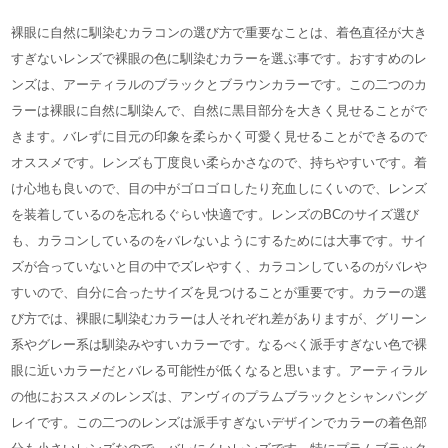
裸眼に自然に馴染むカラコンの選び方で重要なことは、着色直径が大き
すぎないレンズで裸眼の色に馴染むカラーを選ぶ事です。おすすめのレ
ンズは、アーティラルのブラックとブラウンカラーです。この二つのカ
ラーは裸眼に自然に馴染んで、自然に黒目部分を大きく見せることがで
きます。バレずに目元の印象を柔らかく可愛く見せることができるので
オススメです。レンズも丁度良い柔らかさなので、持ちやすいです。着
け心地も良いので、目の中がゴロゴロしたり充血しにくいので、レンズ
を装着しているのを忘れるぐらい快適です。レンズのBCのサイズ選び
も、カラコンしているのをバレないようにするためには大事です。サイ
ズが合っていないと目の中でズレやすく、カラコンしているのがバレや
すいので、自分に合ったサイズを見つけることが重要です。カラーの選
び方では、裸眼に馴染むカラーは人それぞれ差がありますが、グリーン
系やグレー系は馴染みやすいカラーです。なるべく派手すぎない色で裸
眼に近いカラーだとバレる可能性が低くなると思います。アーティラル
の他におススメのレンズは、アンヴィのプラムブラックとシャンパング
レイです。この二つのレンズは派手すぎないデザインでカラーの着色部