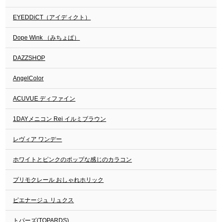
EYEDDiCT（アイディクト）
Dope Wink （みちょぱ）
DAZZSHOP
AngelColor
ACUVUE ディファイン
1DAYメニコン Rei イルミブラウン
レヴィア ワンデー
ホワイトとピンクのポップな感じのカラコン
プリモクレール おしゃれホリック
ピエナージュ リュクス
トパーズ(TOPARDS)