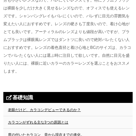
分も小さいレンズなので、バレにくいレンズです。特にプラムブラック
は裸眼を少しだけ大きく見せるレンズなので、オフィスでも使えるレン
ズです。シャンパングレイもバレにくいので、バレずに目元の雰囲気を
変えたい人におすすめです。レンズの硬さも丁度良いので、着け心地が
とても良いです。アーティラルのレンズよりも値段が高いですが、プラ
ムブラックは裸眼風レンズではダントツに良いので絶対バレたくない人
におすすめです。レンズの着色直径と着け心地とBCのサイズは、カラコ
ンでバレたくない人には選ぶ時に注目して欲しいです。自然に目元を盛
りたい人には、裸眼に近いカラーのカラーレンズを選ぶことをおススメ
します。
基礎知識
老眼だけど、カラコンデビューできるのか？
カラコンがずれる主な3つの原因とは
度の付いたカラコン 昔から現在までの進化。