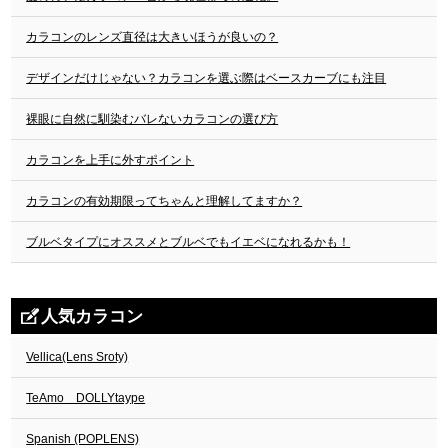
カラコンのレンズ直径は大きいほうが良いの？
デザインだけじゃない？カラコンを選ぶ際はベースカーブにも注目
裸眼に自然に馴染むバレないカラコンの選び方
カラコンを上手に外すポイント
カラコンの有効期限ってちゃんと理解してますか？
ブルベタイプにオススメとブルベでもイエベになれるかも！
人気カラコン
Vellica(Lens Sroty)
TeAmo DOLLYtaype
Spanish (POPLENS)