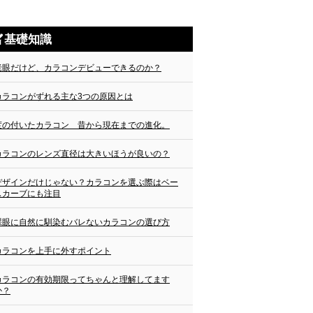
基礎知識
老眼だけど、カラコンデビューできるのか？
カラコンがずれる主な3つの原因とは
度の付いたカラコン 昔から現在までの進化。
カラコンのレンズ直径は大きいほうが良いの？
デザインだけじゃない？カラコンを選ぶ際はベー
スカーブにも注目
裸眼に自然に馴染むバレないカラコンの選び方
カラコンを上手に外すポイント
カラコンの有効期限ってちゃんと理解してます
か？