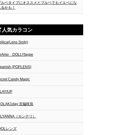
ブルベタイプにオススメとブルベでもイエベにな
れるかも！
人気カラコン
ellica(Lens Sroty)
eAmo DOLLYtaype
panish (POPLENS)
ecret Candy Magic
LAY/UP
OLAK1day 宮脇咲良
LILYANNA（カンテリ）
IDOLレンズ