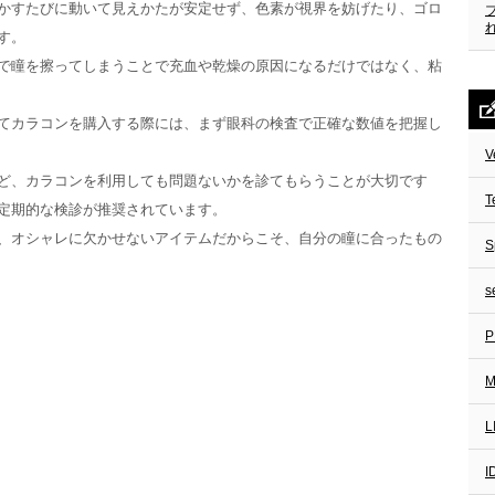
かすたびに動いて見えかたが安定せず、色素が視界を妨げたり、ゴロ
す。
で瞳を擦ってしまうことで充血や乾燥の原因になるだけではなく、粘
てカラコンを購入する際には、まず眼科の検査で正確な数値を把握し
V
ど、カラコンを利用しても問題ないかを診てもらうことが大切です
T
定期的な検診が推奨されています。
、オシャレに欠かせないアイテムだからこそ、自分の瞳に合ったもの
S
s
P
M