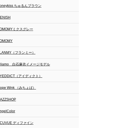
oneykiss ちゅるんブラウン
ENISH
FOMOMYミクスグレー
OMOMY
FLANMY（フランミー）
feliamo 白石麻衣イメージモデル
EYEDDiCT（アイディクト）
ope Wink （みちょぱ）
AZZSHOP
ngelColor
ACUVUE ディファイン