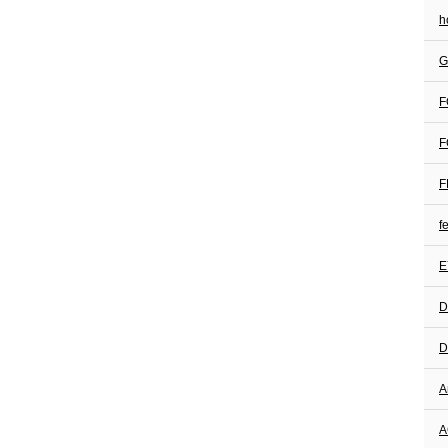
h
G
F
D
D
A