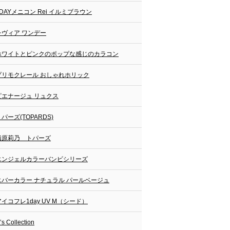
1DAYメニコン Rei イルミブラウン
レヴィア ワンデー
ホワイトとピンクのポップな感じのカラコン
プリモクレール おしゃれホリック
ピエナージュ リュクス
パーズ(TOPARDS)
指原莉乃 トパーズ
エンジェルカラーバンビシリーズ
エバーカラー ナチュラル パールベージュ
アイコフレ1day UV M（シード）
’s Collection