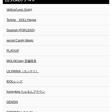
Vellica(Lens Sroty)
TeAmo DOLLYtaype
Spanish (POPLENS)
secret Candy Magic
PLAY/UP
MOLAK1day 宮脇咲良
LILYANNA（カンテリ）
IDOLレンズ
honeykiss ちゅるんブラウン
GENISH