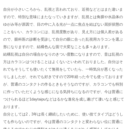
自分が小さいころから、乱視と言われており、近視などとはまた違いま
すので、特別な意味にまたなっていきますが、乱視とは角膜や水晶体の
ゆがみ等が原因で、目の中に入る光が一点に焦点を結ばない屈折状態の
ことをいい、カラコンには、乱視度数があり、見え方には個人差がある
ので、眼科医の診断を受診して自分の眼に合った乱視用カラコンを選ぶ
形になりますので、結構色んな面で大変なことも多々あります。
結構乱視は自分の場合かなりのきつい度数になりますので、昔は乱視の
方はカラコンはつけることはよくないといわれておりました。自分はそ
れでもそうしても使いたくて無視をしていたら、一時気分が悪くなった
りしましたが、それでも好きですので20年経った今でも使っております
が、普通のコンタクトの作るときもそうなのですが、カラコンでも特別
に作っていただくような感じになる気持ちになるのですが、今は普通に
つけられるほど1daytaipuなどはるかな進化を成し遂げて凄いなと感じて
おります。
自分としては2，3年は長く継続したいために、使い捨てタイプはどうし
ても作らないのですが、今は普通のコンタクトと変わらない位に普通に