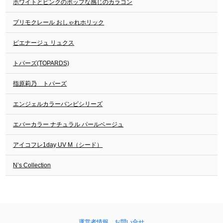
ホワイトとピンクのポップな感じのカラコン
プリモクレール おしゃれホリック
ピエナージュ リュクス
トパーズ(TOPARDS)
指原莉乃 トパーズ
エンジェルカラーバンビシリーズ
エバーカラー ナチュラル パールベージュ
アイコフレ1day UV M（シード）
N’s Collection
運営者情報
お問い合せ