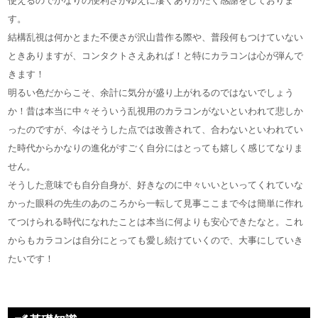
使えるのでかなりの便利さがゆえに凄くありがたく感謝をしておりま
す。
結構乱視は何かとまた不便さが沢山昔作る際や、普段何もつけていない
ときありますが、コンタクトさえあれば！と特にカラコンは心が弾んで
きます！
明るい色だからこそ、余計に気分が盛り上がれるのではないでしょう
か！昔は本当に中々そういう乱視用のカラコンがないといわれて悲しか
ったのですが、今はそうした点では改善されて、合わないといわれてい
た時代からかなりの進化がすごく自分にはとっても嬉しく感じてなりま
せん。
そうした意味でも自分自身が、好きなのに中々いいといってくれていな
かった眼科の先生のあのころから一転して見事ここまで今は簡単に作れ
てつけられる時代になれたことは本当に何よりも安心できたなと。これ
からもカラコンは自分にとっても愛し続けていくので、大事にしていき
たいです！